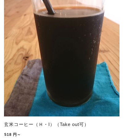
玄米コーヒー（Ｈ・I）（Take out可）
518
円～