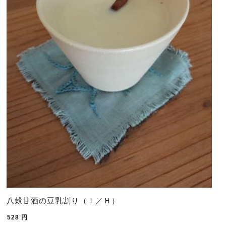
八穀甘酒の豆乳割り（Ｉ／Ｈ）
528
円