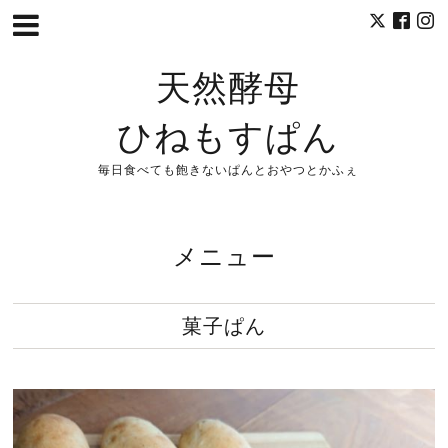
天然酵母
ひねもすぱん
毎日食べても飽きないぱんとおやつとかふぇ
メニュー
菓子ぱん