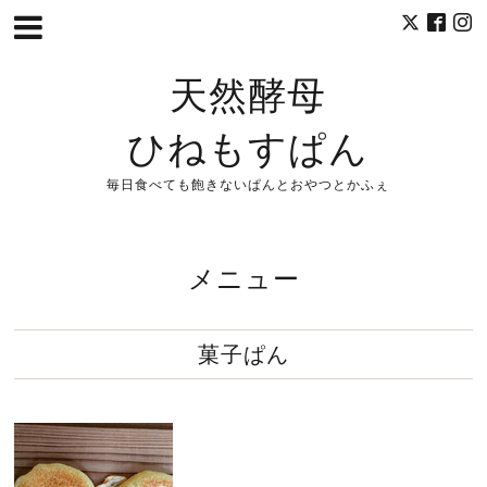
天然酵母
ひねもすぱん
毎日食べても飽きないぱんとおやつとかふぇ
メニュー
菓子ぱん