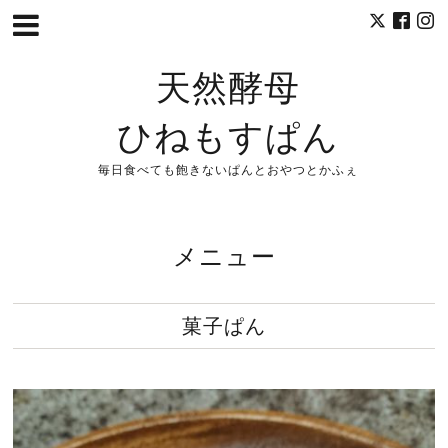
天然酵母
ひねもすぱん
毎日食べても飽きないぱんとおやつとかふぇ
メニュー
菓子ぱん