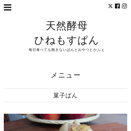
天然酵母
ひねもすぱん
毎日食べても飽きないぱんとおやつとかふぇ
メニュー
菓子ぱん