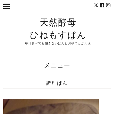
天然酵母
ひねもすぱん
毎日食べても飽きないぱんとおやつとかふぇ
メニュー
調理ぱん